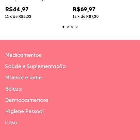
San-Day
R$44,97
R$69,97
11
x
de
R$5,02
12
x
de
R$7,20
Medicamentos
Saúde e Suplementação
Mamãe e bebê
Beleza
Dermocosméticos
Higiene Pessoal
Casa