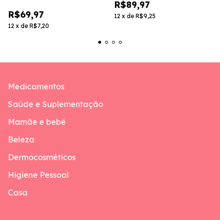
R$89,97
R$69,97
12
x
de
R$9,25
12
x
de
R$7,20
Medicamentos
Saúde e Suplementação
Mamãe e bebê
Beleza
Dermocosméticos
Higiene Pessoal
Casa