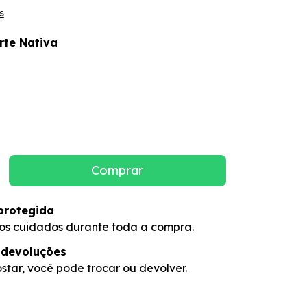
s
rte Nativa
protegida
os cuidados durante toda a compra.
 devoluções
star, você pode trocar ou devolver.
 CEP:
Alterar CEP