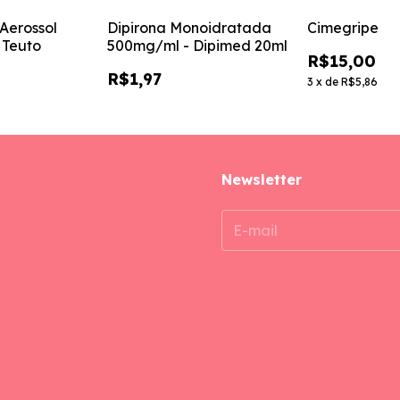
Aerossol
Dipirona Monoidratada
Cimegripe
 Teuto
500mg/ml - Dipimed 20ml
R$15,00
R$1,97
3
x
de
R$5,86
Newsletter