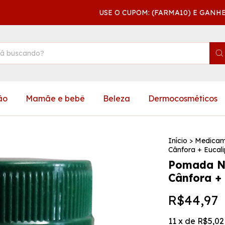
USE O CUPOM: (FARMA10) E GANHE 1
ão
Mamãe e bebê
Beleza
Dermocosméticos
Início
>
Medicam
Cânfora + Eucal
Pomada Ne
Cânfora +
R$44,97
11
x de
R$5,02