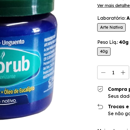
Ver mais detalhe
Laboratório:
A
Arte Nativa
Peso Líq.:
40g
40g
Compra 
Seus dad
Trocas e
Se não go
Entregas para o