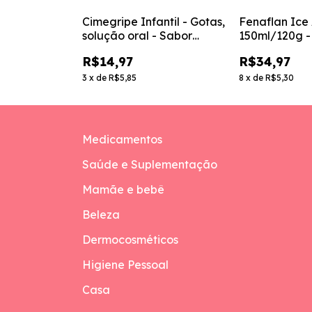
84mg/ml -
Cimegripe Infantil - Gotas,
Fenaflan Ice 
solução oral - Sabor
150ml/120g -
laranja - 20ml
R$14,97
R$34,97
3
x
de
R$5,85
8
x
de
R$5,30
Medicamentos
Saúde e Suplementação
Mamãe e bebê
Beleza
Dermocosméticos
Higiene Pessoal
Casa