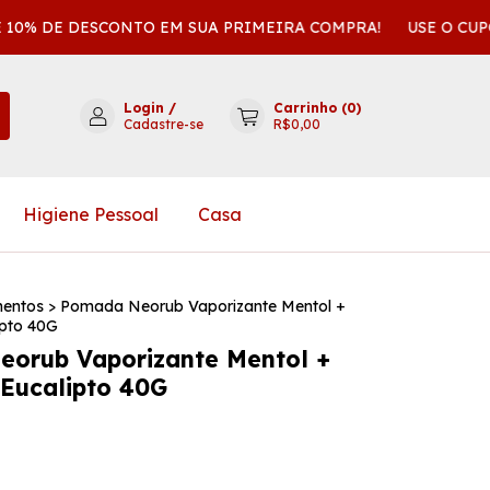
0% DE DESCONTO EM SUA PRIMEIRA COMPRA!
USE O CUPOM
Login
/
Carrinho
(
0
)
Cadastre-se
R$0,00
Higiene Pessoal
Casa
entos
>
Pomada Neorub Vaporizante Mentol +
ipto 40G
orub Vaporizante Mentol +
 Eucalipto 40G