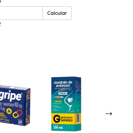
o
Calcular
P