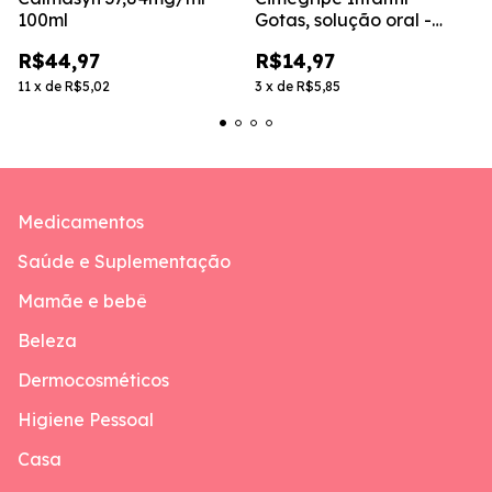
100ml
Gotas, solução oral -
Sabor laranja - 20ml
R$44,97
R$14,97
11
x
de
R$5,02
3
x
de
R$5,85
Medicamentos
Saúde e Suplementação
Mamãe e bebê
Beleza
Dermocosméticos
Higiene Pessoal
Casa