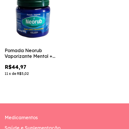
Pomada Neorub
Vaporizante Mentol +
Cânfora + Eucalipto 40G
R$44,97
11
x
de
R$5,02
Medicamentos
Saúde e Suplementação