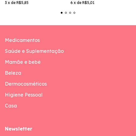
3
x
de
R$5,85
6
x
de
R$5,01
Medicamentos
Saúde e Suplementação
Mamãe e bebê
Beleza
Dermocosméticos
Higiene Pessoal
Casa
Newsletter