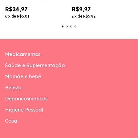
Pediátrico - 100ml
Comprimidos
R$24,97
R$9,97
6
x
de
R$5,01
2
x
de
R$5,82
Medicamentos
Saúde e Suplementação
Mamãe e bebê
Beleza
Dermocosméticos
Higiene Pessoal
Casa